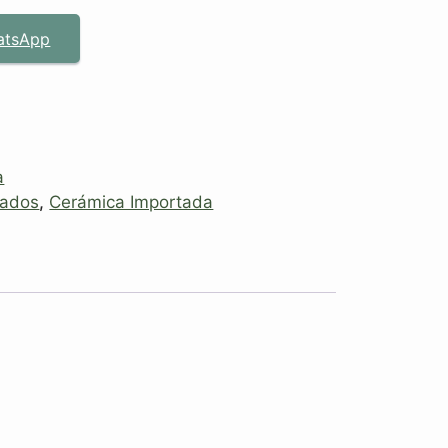
atsApp
a
tados
,
Cerámica Importada