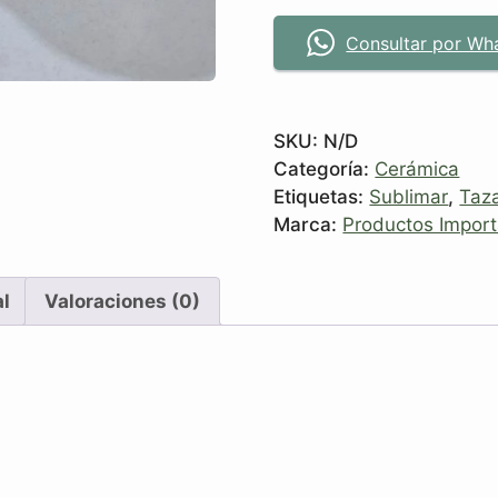
Consultar por Wh
SKU:
N/D
Categoría:
Cerámica
Etiquetas:
Sublimar
,
Taz
Marca:
Productos Impor
al
Valoraciones (0)