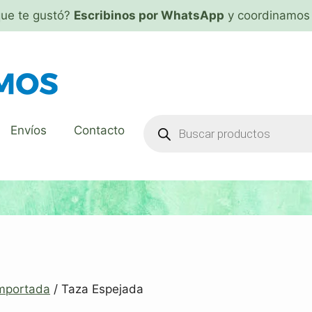
que te gustó?
Escribinos por WhatsApp
y coordinamos 
Envíos
Contacto
mportada
/ Taza Espejada