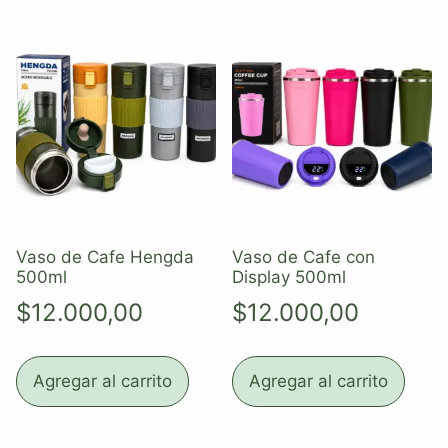
Vaso de Cafe Hengda
Vaso de Cafe con
500ml
Display 500ml
$
12.000,00
$
12.000,00
Agregar al carrito
Agregar al carrito