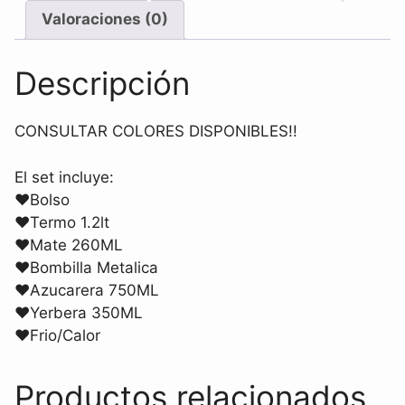
Valoraciones (0)
Descripción
CONSULTAR COLORES DISPONIBLES!!
El set incluye:
♥Bolso
♥Termo 1.2lt
♥Mate 260ML
♥Bombilla Metalica
♥Azucarera 750ML
♥Yerbera 350ML
♥Frio/Calor
Productos relacionados