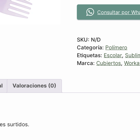
Consultar por Wh
SKU:
N/D
Categoría:
Polímero
Etiquetas:
Escolar
,
Subli
Marca:
Cubiertos
,
Worka
al
Valoraciones (0)
es surtidos.