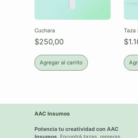
Cuchara
Taza
$
250,00
$
1.
Agregar al carrito
Agr
AAC Insumos
Potencia tu creatividad con AAC
Insumos
. Encontrá tazas, remeras,