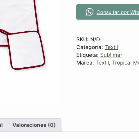
Consultar por Wh
SKU:
N/D
Categoría:
Textil
Etiqueta:
Sublimar
Marca:
Textil
,
Tropical M
al
Valoraciones (0)