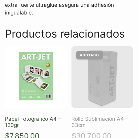
extra fuerte ultraglue asegura una adhesión
inigualable.
Productos relacionados
Papel Fotografico A4 –
Rollo Sublimación A4 –
120gr
33cm
$
7.850,00
$
30.700,00