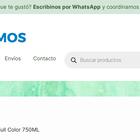
que te gustó?
Escribinos por WhatsApp
y coordinamos 
Envíos
Contacto
Full Color 750ML