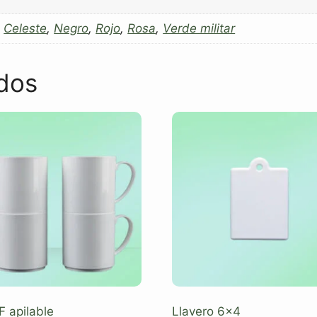
,
Celeste
,
Negro
,
Rojo
,
Rosa
,
Verde militar
dos
F apilable
Llavero 6×4