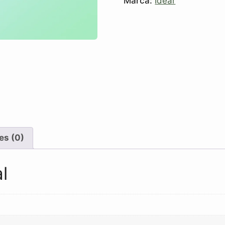
Marca:
Idear
es (0)
l