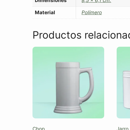
Dimensiones
8,5 x 6,1 cm.
Material
Polímero
Productos relaciona
Chop
Jarro