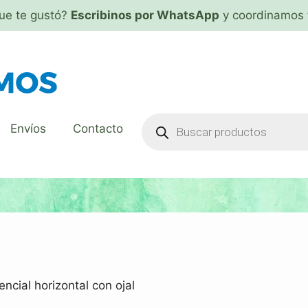
que te gustó?
Escribinos por WhatsApp
y coordinamos 
Envíos
Contacto
ncial horizontal con ojal