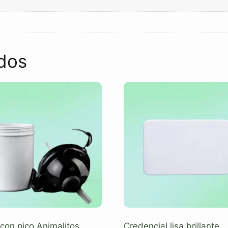
dos
 con pico Animalitos
Credencial lisa brillante