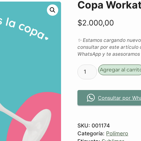
Copa Worka
$
2.000,00
✨ Estamos cargando nuevos 
consultar por este artículo 
WhatsApp y te asesoramos c
Agregar al carrit
Consultar por Wh
SKU:
001174
Categoría:
Polímero