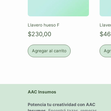
Llavero hueso F
Llave
$
230,00
$
46
Agregar al carrito
Agr
AAC Insumos
Potencia tu creatividad con AAC
Insumos
. Encontrá tazas, remeras,