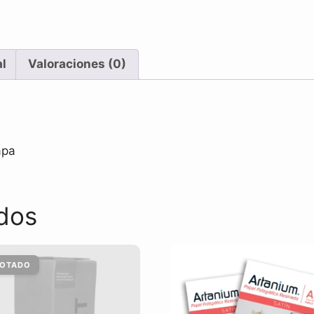
al
Valoraciones (0)
apa
dos