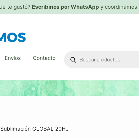
que te gustó?
Escribinos por WhatsApp
y coordinamos 
Envíos
Contacto
k Sublimación GLOBAL 20HJ