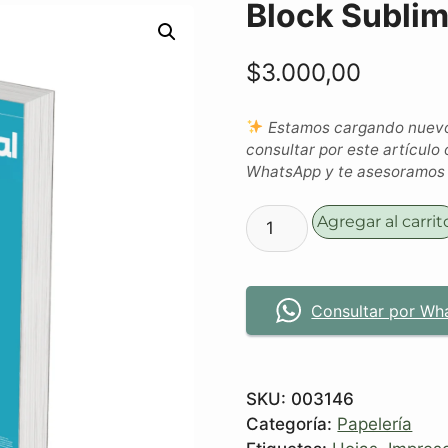
Block Subli
$
3.000,00
Estamos cargando nuevos
consultar por este artículo 
WhatsApp y te asesoramos c
Agregar al carrit
Consultar por Wh
SKU:
003146
Categoría:
Papelería