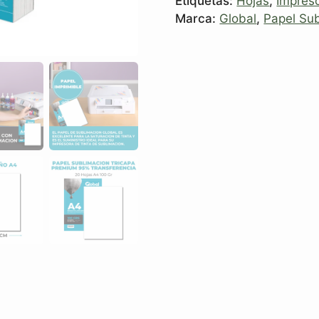
Etiquetas:
Hojas
,
Impres
Marca:
Global
,
Papel Su