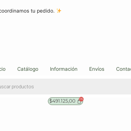
coordinamos tu pedido.
cio
Catálogo
Información
Envíos
Conta
$
491.125,00