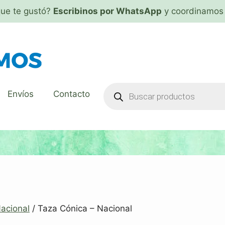
que te gustó?
Escribinos por WhatsApp
y coordinamos 
Envíos
Contacto
acional
/ Taza Cónica – Nacional