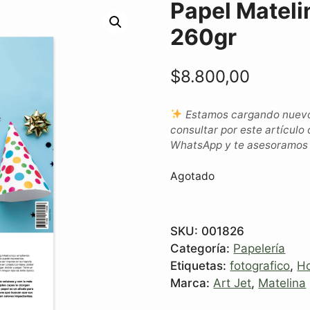
Papel Mateli
260gr
$
8.800,00
Estamos cargando nuevos
consultar por este artículo 
WhatsApp y te asesoramos c
Agotado
SKU:
001826
Categoría:
Papelería
Etiquetas:
fotografico
,
Ho
Marca:
Art Jet
,
Matelina