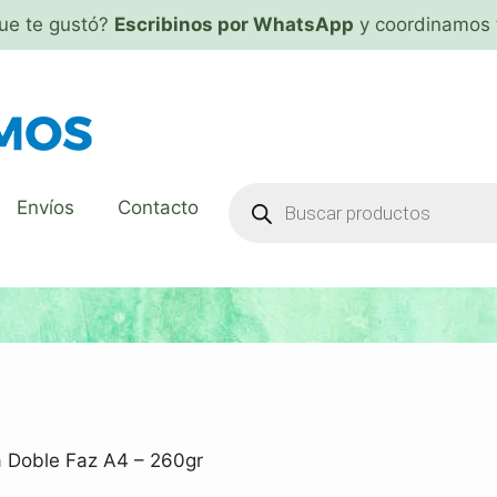
que te gustó?
Escribinos por WhatsApp
y coordinamos 
Envíos
Contacto
a Doble Faz A4 – 260gr