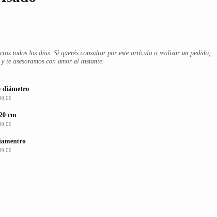
s todos los días. Si querés consultar por este artículo o realizar un pedido,
y te asesoramos con amor al instante.
e diámetro
00,00
 20 cm
00,00
iamentro
00,00