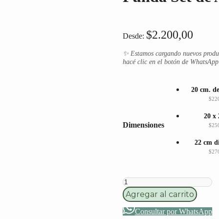
$
2.200,00
Desde:
✨ Estamos cargando nuevos producto
hacé clic en el botón de WhatsApp 
20 cm. d
$22
20 x
Dimensiones
$25
22 cm d
$27
Agregar al carrito
Consultar por WhatsApp