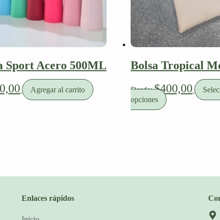
la Sport Acero 500ML
Bolsa Tropical M
0,00
$
400,00
Agregar al carrito
Desde:
Selec
opciones
Enlaces rápidos
Con
Inicio