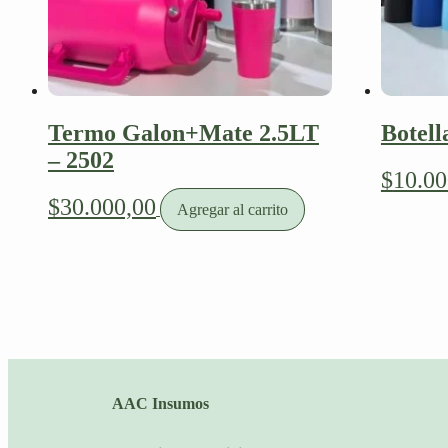
Termo Galon+Mate 2.5LT
Botel
– 2502
$
10.00
$
30.000,00
Agregar al carrito
AAC Insumos