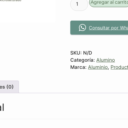
Agregar al carrit
Consultar por Wh
SKU:
N/D
Categoría:
Alumino
Marca:
Aluminio
,
Produc
es (0)
l