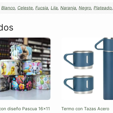
,
Blanco
,
Celeste
,
Fucsia
,
Lila
,
Naranja
,
Negro
,
Plateado
dos
con diseño Pascua 16×11
Termo con Tazas Acero