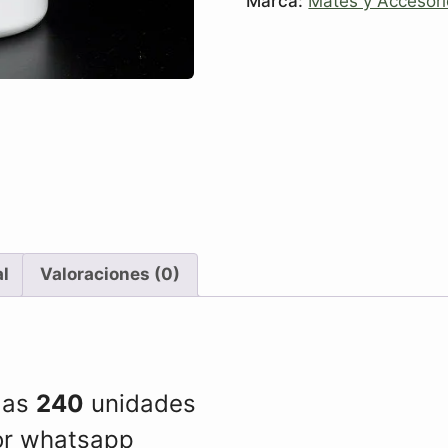
Marca:
Mates y Accesori
al
Valoraciones (0)
las
240
unidades
por whatsapp