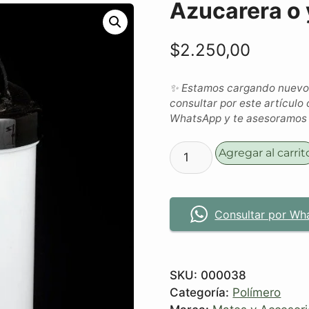
Azucarera o 
$
2.250,00
✨ Estamos cargando nuevos 
consultar por este artículo 
WhatsApp y te asesoramos c
Agregar al carrit
Consultar por Wh
SKU:
000038
Categoría:
Polímero