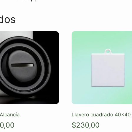
dos
Alcancía
Llavero cuadrado 40×40
0,00
$
230,00