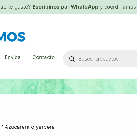
que te gustó?
Escribinos por WhatsApp
y coordinamos 
Envíos
Contacto
/ Azucarera o yerbera