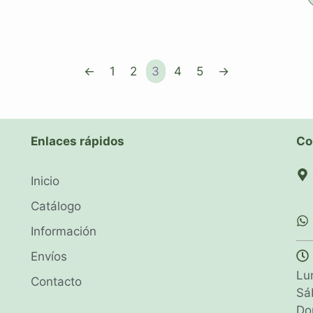
←
1
2
3
4
5
→
Enlaces rápidos
Co
Inicio
Catálogo
Información
Envíos
Lu
Contacto
Sá
Do