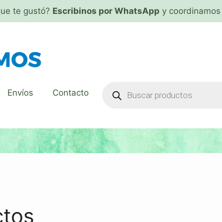
que te gustó?
Escribinos por WhatsApp
y coordinamos 
Envíos
Contacto
ctos