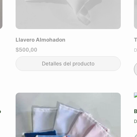
Llavero Almohadon
T
$
500,00
D
o
B
D