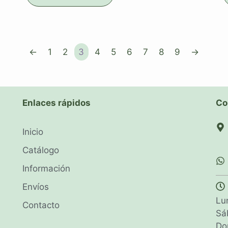
←
1
2
3
4
5
6
7
8
9
→
Enlaces rápidos
Co
Inicio
Catálogo
Información
Envíos
Lu
Contacto
Sá
Do