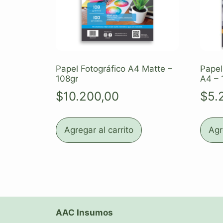
Papel Fotográfico A4 Matte –
Papel
108gr
A4 – 
$
10.200,00
$
5.
Agregar al carrito
Agr
AAC Insumos