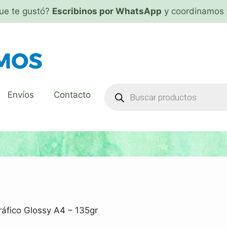
que te gustó?
Escribinos por WhatsApp
y coordinamos 
Envíos
Contacto
ráfico Glossy A4 – 135gr