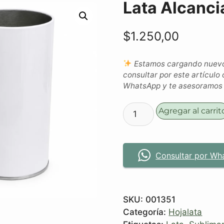
Lata Alcanci
$
1.250,00
Estamos cargando nuevos
consultar por este artículo 
WhatsApp y te asesoramos c
Agregar al carrit
Consultar por Wh
SKU:
001351
Categoría:
Hojalata