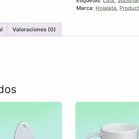
Etiquetas:
Lata
,
Sublima
Marca:
Hojalata
,
Product
al
Valoraciones (0)
dos