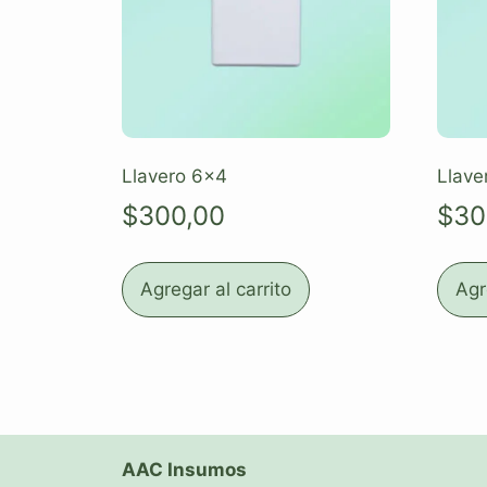
Llavero 6×4
Llave
$
300,00
$
30
Agregar al carrito
Agr
AAC Insumos